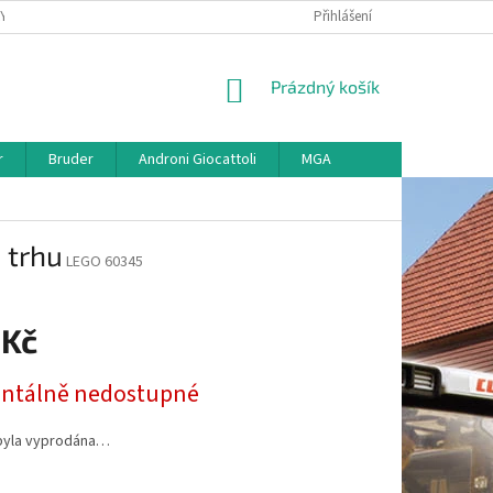
KY
VŠE O REKLAMACI
VRÁCENÍ ZBOŽÍ
Přihlášení
MAPA SERVERU
O
NÁKUPNÍ
Prázdný košík
KOŠÍK
r
Bruder
Androni Giocattoli
MGA
 trhu
LEGO 60345
 Kč
tálně nedostupné
byla vyprodána…