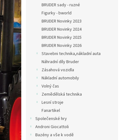
n
BRUDER sady - ruzné
e
Figurky - bworld
l
BRUDER Novinky 2023
BRUDER Novinky 2024
BRUDER Novinky 2025
BRUDER Novinky 2026
Stavebni technika,nákladní auta
Náhradní díly Bruder
Zásahová vozidla
Nákladní automobily
Volný čas
Zemědělská technika
Lesní stroje
Fanartikel
Společenské hry
Androni Giocattoli
Bazény a vše k vodě