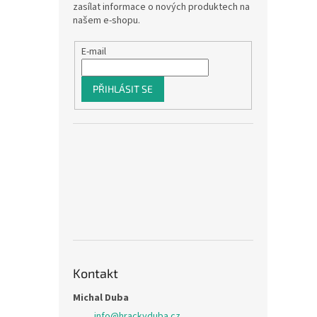
zasílat informace o nových produktech na
našem e-shopu.
E-mail
PŘIHLÁSIT SE
Kontakt
Michal Duba
info
@
hrackyduba.cz