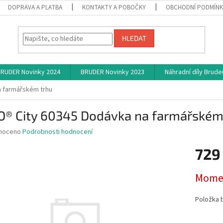
DOPRAVA A PLATBA
KONTAKTY A POBOČKY
OBCHODNÍ PODMÍN
HLEDAT
RUDER Novinky 2024
BRUDER Novinky 2023
Náhradní díly Brude
a farmářském trhu
O® City 60345 Dodávka na farmářském
né
noceno
Podrobnosti hodnocení
ní
729
u
Měrná
Momen
cena:
ek.
Položka 