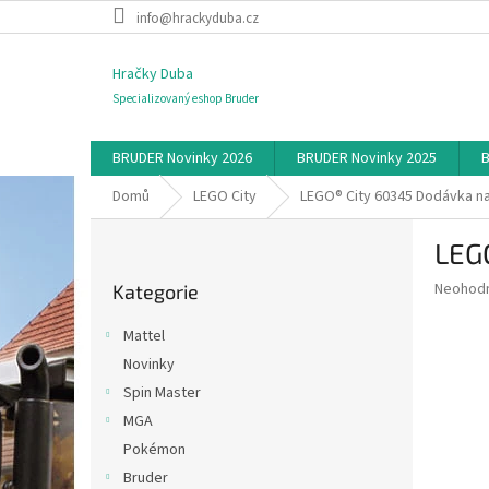
Přejít
info@hrackyduba.cz
na
obsah
Hračky Duba
Specializovaný eshop Bruder
BRUDER Novinky 2026
BRUDER Novinky 2025
B
Domů
LEGO City
LEGO® City 60345 Dodávka n
P
LEG
o
Přeskočit
s
Průměr
Neohod
Kategorie
kategorie
t
hodnoce
r
produkt
Mattel
a
je
Novinky
0,0
n
z
Spin Master
n
5
í
MGA
hvězdič
p
Pokémon
a
Bruder