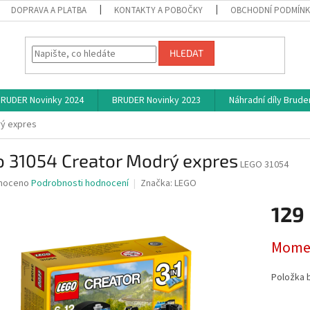
DOPRAVA A PLATBA
KONTAKTY A POBOČKY
OBCHODNÍ PODMÍN
HLEDAT
RUDER Novinky 2024
BRUDER Novinky 2023
Náhradní díly Brude
rý expres
o 31054 Creator Modrý expres
LEGO 31054
né
noceno
Podrobnosti hodnocení
Značka:
LEGO
ní
129
u
Měrná
Momen
cena:
ek.
Položka 