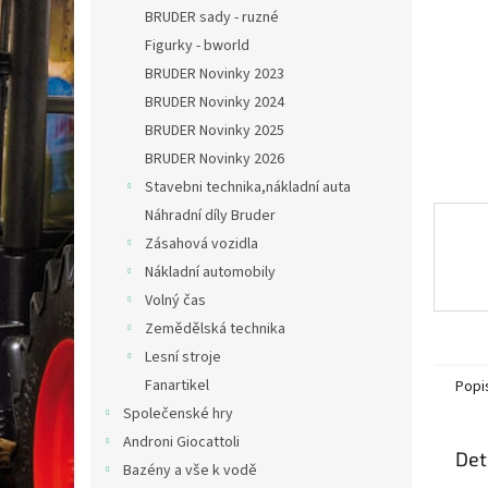
n
BRUDER sady - ruzné
e
Figurky - bworld
l
BRUDER Novinky 2023
BRUDER Novinky 2024
BRUDER Novinky 2025
BRUDER Novinky 2026
Stavebni technika,nákladní auta
Náhradní díly Bruder
Zásahová vozidla
Nákladní automobily
Volný čas
Zemědělská technika
Lesní stroje
Fanartikel
Popi
Společenské hry
Androni Giocattoli
Det
Bazény a vše k vodě