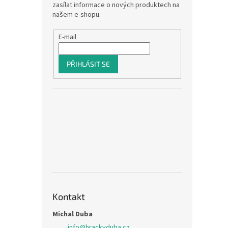
zasílat informace o nových produktech na
našem e-shopu.
E-mail
PŘIHLÁSIT SE
Kontakt
Michal Duba
info
@
hrackyduba.cz