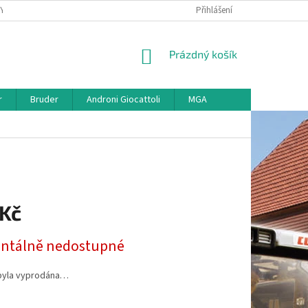
KY
VŠE O REKLAMACI
VRÁCENÍ ZBOŽÍ
Přihlášení
MAPA SERVERU
O
NÁKUPNÍ
Prázdný košík
KOŠÍK
r
Bruder
Androni Giocattoli
MGA
 Kč
tálně nedostupné
byla vyprodána…