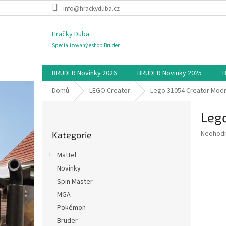
Přejít
info@hrackyduba.cz
na
obsah
Hračky Duba
Specializovaný eshop Bruder
BRUDER Novinky 2026
BRUDER Novinky 2025
B
Domů
LEGO Creator
Lego 31054 Creator Mod
P
Leg
o
Přeskočit
s
Průměr
Neohod
Kategorie
kategorie
t
hodnoce
r
produkt
Mattel
a
je
Novinky
0,0
n
z
Spin Master
n
5
í
MGA
hvězdič
p
Pokémon
a
Bruder