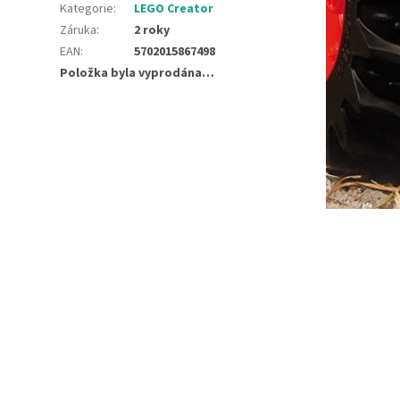
Kategorie
:
LEGO Creator
Záruka
:
2 roky
EAN
:
5702015867498
Položka byla vyprodána…