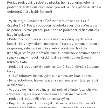
Postav podvodního robota a přestav ho na ponorku nebo na
podvodní jeřáb sloužící k hledání pokladu a užij si ještě víc akce a
dobrodružství v hlubinách moří.
• Vychutnej si 3 stavební příležitosti s touto sadou LEGO®
Creator 3 v 1. Postav podvodního robota a rejnoka a přestav je
na ponorku s manipulační paží nebo na podvodní jeřáb sloužící k
hledání pokladu.
• Podvodní robot nabízí vysoce ohebné klouby, vyhlídkovou
kopuli s červeným okem, mechanické ruce s vrtákem, drápem a
drapákem, zátěžové nádrže a velká robotická chodidla
umožňující chůzi po mořském dnu, a k tomu navíc sestavitelného
rejnoka a malý model mořského dna s mořskou rostlinou a
hrudkou zlata.
• Podvodní robot nabízí kombinaci žluté, šedé, černé a červené
barvy.
• Otevři robotovu helmu, vyjmi oko a odhal ovládací konzoli.
• Hýbej robotovou hlavou, pažemi a nohama a vymýšlej parádní
akční polohy.
• Vydej se do hlubin oceánu a najdi poklad s tímto futuristickým
robotem. Dej si ale pozor na rejnoka s ostrým ocasem!
• Podvodní robot měří přes 14 cm na výšku.
• Rejnok měří přes 3 cm na výšku, 6 cm na délku a 7 cm na šířku.