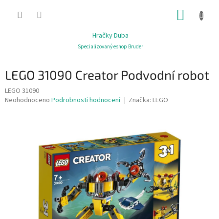
Přejít
NÁKUP
na
obsah
KOŠÍK
Hračky Duba
Specializovaný eshop Bruder
LEGO 31090 Creator Podvodní robot
LEGO 31090
Průměrné
Neohodnoceno
Podrobnosti hodnocení
Značka:
LEGO
hodnocení
produktu
je
0,0
z
5
hvězdiček.