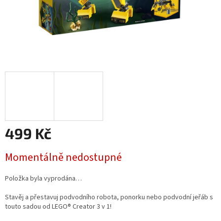
499 Kč
Měrná
Momentálně nedostupné
cena:
Položka byla vyprodána…
Stavěj a přestavuj podvodního robota, ponorku nebo podvodní jeřáb s
touto sadou od LEGO® Creator 3 v 1!