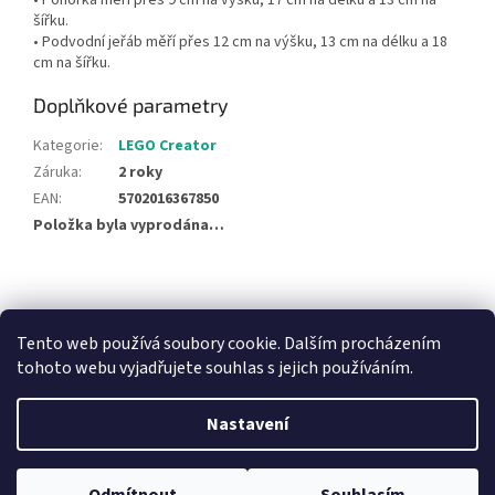
• Ponorka měří přes 9 cm na výšku, 17 cm na délku a 13 cm na
šířku.
• Podvodní jeřáb měří přes 12 cm na výšku, 13 cm na délku a 18
cm na šířku.
Doplňkové parametry
Kategorie
:
LEGO Creator
Záruka
:
2 roky
EAN
:
5702016367850
Položka byla vyprodána…
Z
á
NajduZboží.cz
Pricemania.cz - Porovnávání cen
p
Tento web používá soubory cookie. Dalším procházením
a
tohoto webu vyjadřujete souhlas s jejich používáním.
t
í
Nastavení
Vytvořil Shoptet