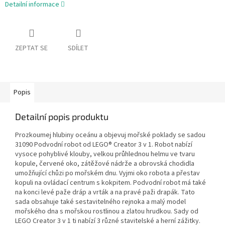
Detailní informace
ZEPTAT SE
SDÍLET
Popis
Detailní popis produktu
Prozkoumej hlubiny oceánu a objevuj mořské poklady se sadou
31090 Podvodní robot od LEGO® Creator 3 v 1. Robot nabízí
vysoce pohyblivé klouby, velkou průhlednou helmu ve tvaru
kopule, červené oko, zátěžové nádrže a obrovská chodidla
umožňující chůzi po mořském dnu. Vyjmi oko robota a přestav
kopuli na ovládací centrum s kokpitem. Podvodní robot má také
na konci levé paže dráp a vrták a na pravé paži drapák. Tato
sada obsahuje také sestavitelného rejnoka a malý model
mořského dna s mořskou rostlinou a zlatou hrudkou. Sady od
LEGO Creator 3 v 1 ti nabízí 3 různé stavitelské a herní zážitky.