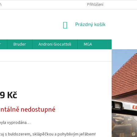
KY
VŠE O REKLAMACI
VRÁCENÍ ZBOŽÍ
Přihlášení
MAPA SERVERU
O
NÁKUPNÍ
Prázdný košík
KOŠÍK
r
Bruder
Androni Giocattoli
MGA
9 Kč
tálně nedostupné
byla vyprodána…
cuj s buldozerem, sklápěčkou a pohyblivým jeřábem!