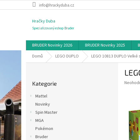
Přejít
info@hrackyduba.cz
na
obsah
Hračky Duba
Specializovaný eshop Bruder
BRUDER Novinky 2026
BRUDER Novinky 2025
B
Domů
LEGO DUPLO
LEGO 10813 DUPLO Velké 
P
LEG
o
Přeskočit
s
Průměr
Neohod
Kategorie
kategorie
t
hodnoce
r
produkt
Mattel
a
je
Novinky
0,0
n
z
Spin Master
n
5
í
MGA
hvězdič
p
Pokémon
a
Bruder