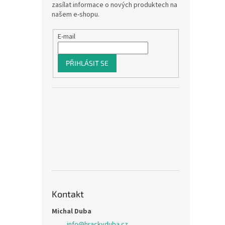
zasílat informace o nových produktech na
našem e-shopu.
E-mail
PŘIHLÁSIT SE
Kontakt
Michal Duba
info
@
hrackyduba.cz