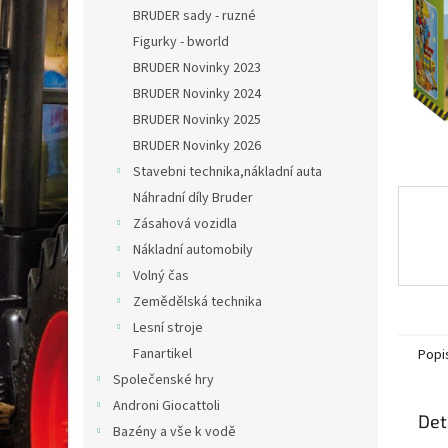
n
BRUDER sady - ruzné
e
Figurky - bworld
l
BRUDER Novinky 2023
BRUDER Novinky 2024
BRUDER Novinky 2025
BRUDER Novinky 2026
Stavebni technika,nákladní auta
Náhradní díly Bruder
Zásahová vozidla
Nákladní automobily
Volný čas
Zemědělská technika
Lesní stroje
Fanartikel
Popi
Společenské hry
Androni Giocattoli
Det
Bazény a vše k vodě