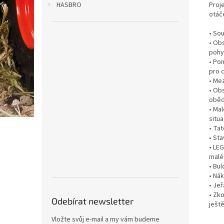
Proj
HASBRO
otáč
• So
• Obs
pohy
• Po
pro 
• Me
• Ob
oběd
• Mal
situa
• Tat
• St
• LE
malé
• Bul
• Nák
• Jeř
• Zk
Odebírat newsletter
ješt
Vložte svůj e-mail a my vám budeme