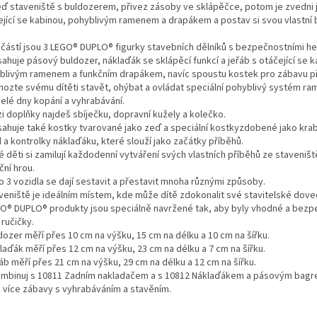
eď staveniště s buldozerem, přivez zásoby ve sklápěčce, potom je zvedni
ející se kabinou, pohyblivým ramenem a drapákem a postav si svou vlastní
učástí jsou 3 LEGO® DUPLO® figurky stavebních dělníků s bezpečnostními h
ahuje pásový buldozer, náklaďák se sklápěcí funkcí a jeřáb s otáčející se k
blivým ramenem a funkčním drapákem, navíc spoustu kostek pro zábavu př
mozte svému dítěti stavět, ohýbat a ovládat speciální pohyblivý systém ra
celé dny kopání a vyhrabávání.
zi doplňky najdeš sbíječku, dopravní kužely a kolečko.
sahuje také kostky tvarované jako zeď a speciální kostkyzdobené jako krab
 a kontrolky náklaďáku, které slouží jako začátky příběhů.
é děti si zamilují každodenní vytváření svých vlastních příběhů ze staveništ
ční hrou.
o 3 vozidla se dají sestavit a přestavit mnoha různými způsoby.
aveniště je ideálním místem, kde může dítě zdokonalit své stavitelské dove
GO® DUPLO® produkty jsou speciálně navržené tak, aby byly vhodné a bezp
 ručičky.
dozer měří přes 10 cm na výšku, 15 cm na délku a 10 cm na šířku.
laďák měří přes 12 cm na výšku, 23 cm na délku a 7 cm na šířku.
áb měří přes 21 cm na výšku, 29 cm na délku a 12 cm na šířku.
ombinuj s 10811 Zadním nakladačem a s 10812 Náklaďákem a pásovým bagrem
ě více zábavy s vyhrabáváním a stavěním.