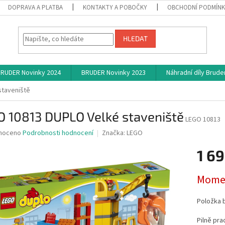
DOPRAVA A PLATBA
KONTAKTY A POBOČKY
OBCHODNÍ PODMÍN
HLEDAT
RUDER Novinky 2024
BRUDER Novinky 2023
Náhradní díly Brude
staveniště
O 10813 DUPLO Velké staveniště
LEGO 10813
né
noceno
Podrobnosti hodnocení
Značka:
LEGO
ní
1 69
u
Měrná
Momen
cena:
ek.
Položka 
Pilně pra