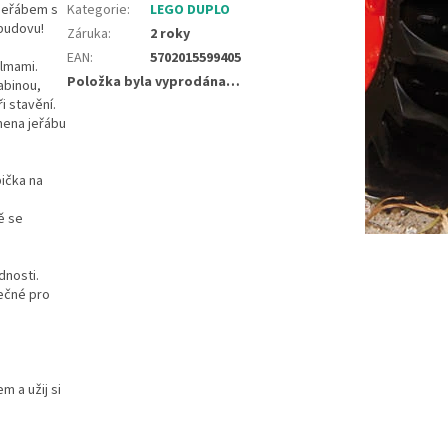
 jeřábem s
Kategorie
:
LEGO DUPLO
 budovu!
Záruka
:
2 roky
EAN
:
5702015599405
elmami.
Položka byla vyprodána…
abinou,
i stavění.
mena jeřábu
ička na
ě se
dnosti.
ečné pro
 a užij si