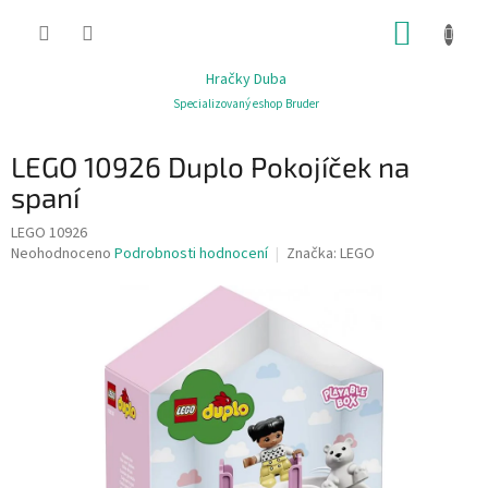
Přejít
NÁKUP
na
obsah
KOŠÍK
Hračky Duba
Specializovaný eshop Bruder
LEGO 10926 Duplo Pokojíček na
spaní
LEGO 10926
Průměrné
Neohodnoceno
Podrobnosti hodnocení
Značka:
LEGO
hodnocení
produktu
je
0,0
z
5
hvězdiček.