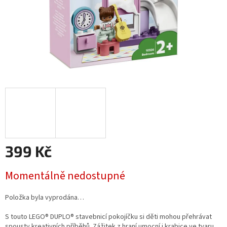
399 Kč
Měrná
Momentálně nedostupné
cena:
Položka byla vyprodána…
S touto LEGO® DUPLO® stavebnicí pokojíčku si děti mohou přehrávat
spousty kreativních příběhů. Zážitek z hraní umocní i krabice ve tvaru