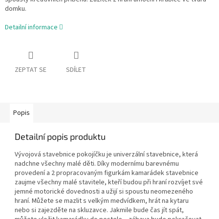
domku.
Detailní informace
ZEPTAT SE
SDÍLET
Popis
Detailní popis produktu
Vývojová stavebnice pokojíčku je univerzální stavebnice, která
nadchne všechny malé děti. Díky modernímu barevnému
provedení a 2 propracovaným figurkám kamarádek stavebnice
zaujme všechny malé stavitele, kteří budou při hraní rozvíjet své
jemné motorické dovednosti a užijí si spoustu neomezeného
hraní. Můžete se mazlit s velkým medvídkem, hrát na kytaru
nebo si zajezděte na skluzavce. Jakmile bude čas jít spát,