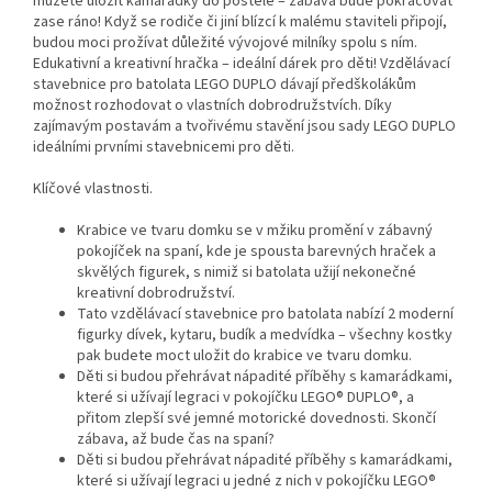
můžete uložit kamarádky do postele – zábava bude pokračovat
zase ráno! Když se rodiče či jiní blízcí k malému staviteli připojí,
budou moci prožívat důležité vývojové milníky spolu s ním.
Edukativní a kreativní hračka – ideální dárek pro děti! Vzdělávací
stavebnice pro batolata LEGO DUPLO dávají předškolákům
možnost rozhodovat o vlastních dobrodružstvích. Díky
zajímavým postavám a tvořivému stavění jsou sady LEGO DUPLO
ideálními prvními stavebnicemi pro děti.
Klíčové vlastnosti.
Krabice ve tvaru domku se v mžiku promění v zábavný
pokojíček na spaní, kde je spousta barevných hraček a
skvělých figurek, s nimiž si batolata užijí nekonečné
kreativní dobrodružství.
Tato vzdělávací stavebnice pro batolata nabízí 2 moderní
figurky dívek, kytaru, budík a medvídka – všechny kostky
pak budete moct uložit do krabice ve tvaru domku.
Děti si budou přehrávat nápadité příběhy s kamarádkami,
které si užívají legraci v pokojíčku LEGO® DUPLO®, a
přitom zlepší své jemné motorické dovednosti. Skončí
zábava, až bude čas na spaní?
Děti si budou přehrávat nápadité příběhy s kamarádkami,
které si užívají legraci u jedné z nich v pokojíčku LEGO®