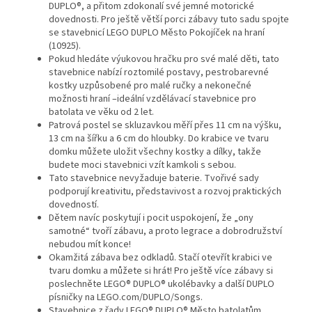
DUPLO®, a přitom zdokonalí své jemné motorické
dovednosti. Pro ještě větší porci zábavy tuto sadu spojte
se stavebnicí LEGO DUPLO Město Pokojíček na hraní
(10925).
Pokud hledáte výukovou hračku pro své malé děti, tato
stavebnice nabízí roztomilé postavy, pestrobarevné
kostky uzpůsobené pro malé ručky a nekonečné
možnosti hraní –ideální vzdělávací stavebnice pro
batolata ve věku od 2 let.
Patrová postel se skluzavkou měří přes 11 cm na výšku,
13 cm na šířku a 6 cm do hloubky. Do krabice ve tvaru
domku můžete uložit všechny kostky a dílky, takže
budete moci stavebnici vzít kamkoli s sebou.
Tato stavebnice nevyžaduje baterie. Tvořivé sady
podporují kreativitu, představivost a rozvoj praktických
dovedností.
Dětem navíc poskytují i pocit uspokojení, že „ony
samotné“ tvoří zábavu, a proto legrace a dobrodružství
nebudou mít konce!
Okamžitá zábava bez odkladů. Stačí otevřít krabici ve
tvaru domku a můžete si hrát! Pro ještě více zábavy si
poslechněte LEGO® DUPLO® ukolébavky a další DUPLO
písničky na LEGO.com/DUPLO/Songs.
Stavebnice z řady LEGO® DUPLO® Město batolatům