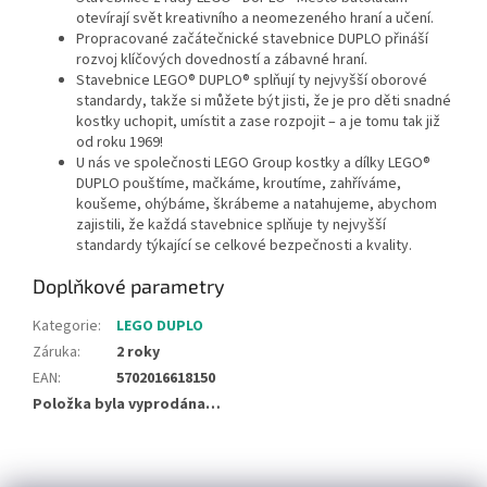
otevírají svět kreativního a neomezeného hraní a učení.
Propracované začátečnické stavebnice DUPLO přináší
rozvoj klíčových dovedností a zábavné hraní.
Stavebnice LEGO® DUPLO® splňují ty nejvyšší oborové
standardy, takže si můžete být jisti, že je pro děti snadné
kostky uchopit, umístit a zase rozpojit – a je tomu tak již
od roku 1969!
U nás ve společnosti LEGO Group kostky a dílky LEGO®
DUPLO pouštíme, mačkáme, kroutíme, zahříváme,
koušeme, ohýbáme, škrábeme a natahujeme, abychom
zajistili, že každá stavebnice splňuje ty nejvyšší
standardy týkající se celkové bezpečnosti a kvality.
Doplňkové parametry
Kategorie
:
LEGO DUPLO
Záruka
:
2 roky
EAN
:
5702016618150
Položka byla vyprodána…
Z