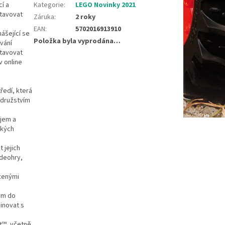
í a
Kategorie
:
LEGO Novinky 2021
stavovat
Záruka
:
2 roky
EAN
:
5702016913910
ášející se
Položka byla vyprodána…
vání
stavovat
v online
ředí, která
odružstvím
ojem a
ckých
 jejich
ideohry,
ezenými
 cm do
binovat s
t™, včetně