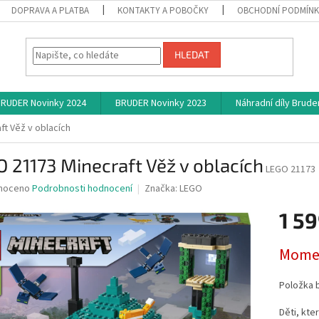
DOPRAVA A PLATBA
KONTAKTY A POBOČKY
OBCHODNÍ PODMÍN
HLEDAT
RUDER Novinky 2024
BRUDER Novinky 2023
Náhradní díly Brude
t Věž v oblacích
 21173 Minecraft Věž v oblacích
LEGO 21173
né
noceno
Podrobnosti hodnocení
Značka:
LEGO
ní
1 59
u
Měrná
Momen
cena:
ek.
Položka 
Děti, kte