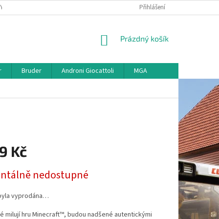
KY
VŠE O REKLAMACI
VRÁCENÍ ZBOŽÍ
Přihlášení
MAPA SERVERU
O
NÁKUPNÍ
Prázdný košík
KOŠÍK
r
Bruder
Androni Giocattoli
MGA
9 Kč
tálně nedostupné
byla vyprodána…
ré milují hru Minecraft™, budou nadšené autentickými