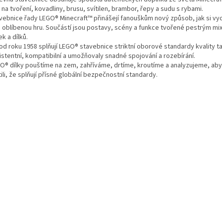
 na tvoření, kovadliny, brusu, svítilen, brambor, řepy a sudu s rybami.
avebnice řady LEGO® Minecraft™ přinášejí fanouškům nový způsob, jak si vy
ch oblíbenou hru. Součástí jsou postavy, scény a funkce tvořené pestrým m
k a dílků.
 od roku 1958 splňují LEGO® stavebnice striktní oborové standardy kvality t
istentní, kompatibilní a umožňovaly snadné spojování a rozebírání.
GO® dílky pouštíme na zem, zahříváme, drtíme, kroutíme a analyzujeme, a
tili, že splňují přísné globální bezpečnostní standardy.