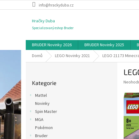
Přejít
info@hrackyduba.cz
na
obsah
Hračky Duba
Specializovaný eshop Bruder
BRUDER Novinky 2026
BRUDER Novinky 2025
B
Domů
LEGO Novinky 2021
LEGO 21173 Minecraf
P
LEGO
o
Přeskočit
s
Průměr
Neohod
Kategorie
kategorie
t
hodnoce
r
produkt
Mattel
a
je
Novinky
0,0
n
z
Spin Master
n
5
í
MGA
hvězdič
p
Pokémon
a
Bruder