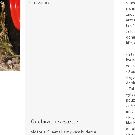
Stav
HASBRO
rozm
znovu
aute
ková
zele
done
hře, 
• St
lze 
ve s
• Sou
troj
dopl
• Ta
výtvo
pouz
• Pří
možno
• Pře
Odebírat newsletter
hloub
osta
Vložte svůj e-mail a my vám budeme
• Ba