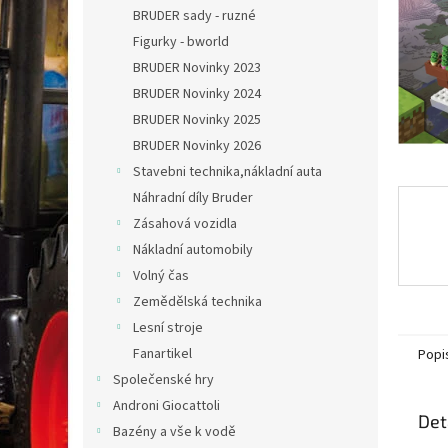
n
BRUDER sady - ruzné
e
Figurky - bworld
l
BRUDER Novinky 2023
BRUDER Novinky 2024
BRUDER Novinky 2025
BRUDER Novinky 2026
Stavebni technika,nákladní auta
Náhradní díly Bruder
Zásahová vozidla
Nákladní automobily
Volný čas
Zemědělská technika
Lesní stroje
Fanartikel
Popi
Společenské hry
Androni Giocattoli
Det
Bazény a vše k vodě