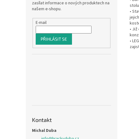
zasílat informace o nových produktech na
stolu
našem e-shopu.
• St
jeji
E-mail
koste
• Již
konz
PŘIHLÁSIT SE
• LE
zajis
Kontakt
Michal Duba
info
@
hrackyduba.cz