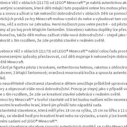
ebnice Věž v oblacích (21173) od LEGO® Minecraft™ je nabitá autentickou akc
anitými scenériemi, které děti milující tuto populární online hru mohou pře
 a znovu a užívat si tak nekončící dobrodružství v oblacích. Děti se pomocí
ntických prvků ze hry Minecraft mohou vznést do nebe a vybudovat tam vzn
rnu, věž a ostrov se zahradou. Herní možnosti jsou velmi pestré – od pěsto
niny až po boj proti létajícím fantomům. Stavebnici nabitou doplňky lze pře
konečna, takže děti mohou zažívat stále nová dobrodružství – stejně jako 
akorát s tím rozdílem, že zde probíhá stavění v reálném světě.
avebnice Věž v oblacích (21173) od LEGO® Minecraft™ nabízí celou řadu prost
neomezenými způsoby přestavovat, což děti inspiruje k nekonečným dobr
větě Minecraft.
částí je figurka pilota s krovkami, netheritovou helmou, raketou s ohňostr
zubcem; 2 létající fantomové; oranžová mourovatá kočka a spousta autenti
ňků.
to neuvěřitelně všestranná stavebnice dětem umožňuje průběžně upravovat
ry a objevovat stále nová dobrodružství. Princip je stejný jako v případě v
e s tím rozdílem, že zde se kreativní stavění odehrává v reálném světě.
znivci hry Minecraft™ a tvořiví stavitelé od 8 let budou nadšeni ničím neom
stmi kreativního hraní, které jim přináší tato nápaditá sada.
stavitelná stavebnice, která měří přes 18 cm na výšku, 15 cm na šířku a 12
ky, se ideálně hodí pro kreativní hraní nebo na výstavku, a navíc ji lze kom
tními sadami od LEGO® Minecraft™.
revná stavebnice obsahuje spoustu autentických doplňků ze světa Minecraf