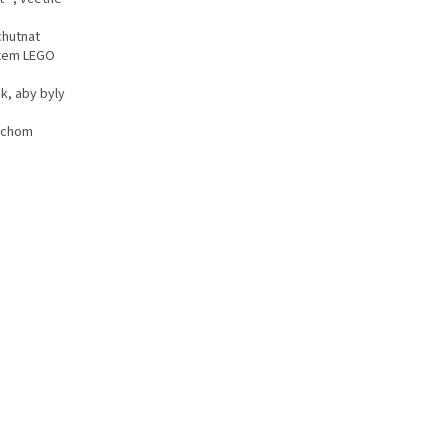
chutnat
ixem LEGO
ak, aby byly
bychom