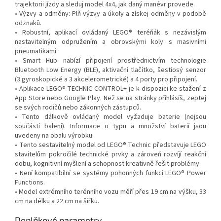
trajektorii jízdy a sleduj model 4x4, jak daný manévr provede.
• Výzvy a odměny: Plň výzvy a úkoly a získej odměny v podobě
odznaků.
• Robustní, aplikací ovládaný LEGO® teréňák s nezávislým
nastavitelným odpružením a obrovskými koly s masivními
pneumatikami.
• Smart Hub nabízí připojení prostřednictvím technologie
Bluetooth Low Energy (BLE), aktivační tlačítko, šestiosý senzor
(3 gyroskopické a 3 akcelerometrické) a 4 porty pro připojení.
• Aplikace LEGO® TECHNIC CONTROL+ je k dispozici ke stažení z
App Store nebo Google Play. Než se na stránky přihlásíš, zeptej
se svých rodičů nebo zákonných zástupců.
• Tento dálkově ovládaný model vyžaduje baterie (nejsou
součástí balení). Informace o typu a množství baterií jsou
uvedeny na obalu výrobku.
• Tento sestavitelný model od LEGO® Technic představuje LEGO
stavitelům pokročilé technické prvky a zároveň rozvíjí reakční
dobu, kognitivní myšlení a schopnost kreativně řešit problémy.
• Není kompatibilní se systémy pohonných funkcí LEGO® Power
Functions.
• Model extrémního terénního vozu měří přes 19 cm na výšku, 33
cm na délku a 22 cm na šířku.
Doplňkové parametry