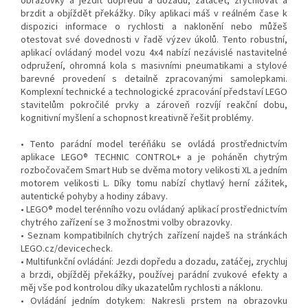
obrazovky a jezdit dopředu a dozadu, zatáčet, zrychlovat a
brzdit a objíždět překážky. Díky aplikaci máš v reálném čase k
dispozici informace o rychlosti a naklonění nebo můžeš
otestovat své dovednosti v řadě výzev úkolů. Tento robustní,
aplikací ovládaný model vozu 4x4 nabízí nezávislé nastavitelné
odpružení, ohromná kola s masivními pneumatikami a stylové
barevné provedení s detailně zpracovanými samolepkami.
Komplexní technické a technologické zpracování představí LEGO
stavitelům pokročilé prvky a zároveň rozvíjí reakční dobu,
kognitivní myšlení a schopnost kreativně řešit problémy.
• Tento parádní model teréňáku se ovládá prostřednictvím
aplikace LEGO® TECHNIC CONTROL+ a je poháněn chytrým
rozbočovačem Smart Hub se dvěma motory velikosti XL a jedním
motorem velikosti L. Díky tomu nabízí chytlavý herní zážitek,
autentické pohyby a hodiny zábavy.
• LEGO® model terénního vozu ovládaný aplikací prostřednictvím
chytrého zařízení se 3 možnostmi volby obrazovky.
• Seznam kompatibilních chytrých zařízení najdeš na stránkách
LEGO.cz/devicecheck.
• Multifunkční ovládání: Jezdi dopředu a dozadu, zatáčej, zrychluj
a brzdi, objížděj překážky, používej parádní zvukové efekty a
měj vše pod kontrolou díky ukazatelům rychlosti a náklonu.
• Ovládání jedním dotykem: Nakresli prstem na obrazovku