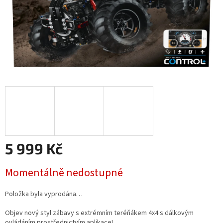
5 999 Kč
Měrná
Momentálně nedostupné
cena:
Položka byla vyprodána…
Objev nový styl zábavy s extrémním teréňákem 4x4 s dálkovým
ovládáním prostřednictvím aplikace!