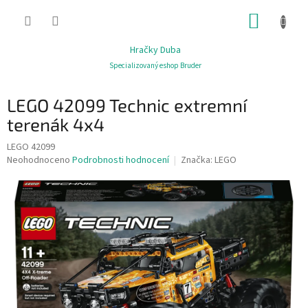
Přejít
NÁKUP
na
obsah
KOŠÍK
Hračky Duba
Specializovaný eshop Bruder
LEGO 42099 Technic extremní
terenák 4x4
LEGO 42099
Průměrné
Neohodnoceno
Podrobnosti hodnocení
Značka:
LEGO
hodnocení
produktu
je
0,0
z
5
hvězdiček.