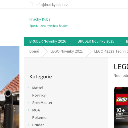
Přejít
info@hrackyduba.cz
na
obsah
Hračky Duba
Specializovaný eshop Bruder
BRUDER Novinky 2026
BRUDER Novinky 2025
B
Domů
LEGO Novinky 2021
LEGO 42123 Techni
P
LEG
o
Přeskočit
s
Průměr
Neohod
Kategorie
kategorie
t
hodnoce
r
produkt
Mattel
a
je
Novinky
0,0
n
z
Spin Master
n
5
í
MGA
hvězdič
p
Pokémon
a
Bruder