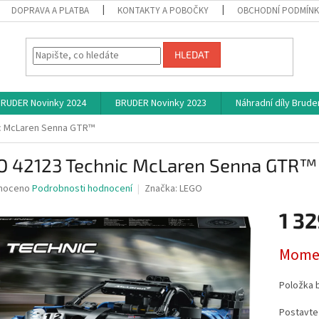
DOPRAVA A PLATBA
KONTAKTY A POBOČKY
OBCHODNÍ PODMÍN
HLEDAT
RUDER Novinky 2024
BRUDER Novinky 2023
Náhradní díly Brude
c McLaren Senna GTR™
O 42123 Technic McLaren Senna GTR™
né
noceno
Podrobnosti hodnocení
Značka:
LEGO
ní
1 32
u
Měrná
Momen
cena:
ek.
Položka 
Postavte 