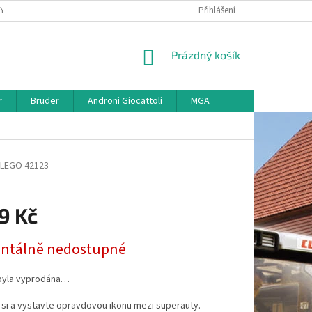
KY
VŠE O REKLAMACI
VRÁCENÍ ZBOŽÍ
Přihlášení
MAPA SERVERU
O
NÁKUPNÍ
Prázdný košík
KOŠÍK
r
Bruder
Androni Giocattoli
MGA
LEGO 42123
9 Kč
tálně nedostupné
byla vyprodána…
si a vystavte opravdovou ikonu mezi superauty.