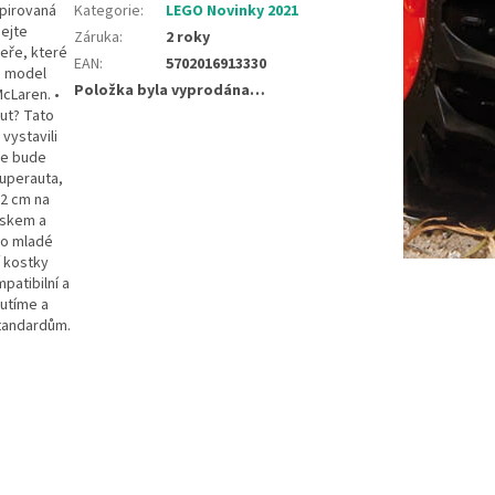
spirovaná
Kategorie
:
LEGO Novinky 2021
ejte
Záruka
:
2 roky
veře, které
EAN
:
5702016913330
e model
Položka byla vyprodána…
cLaren. •
ut? Tato
 vystavili
se bude
superauta,
32 cm na
iskem a
ro mladé
í kostky
patibilní a
outíme a
standardům.