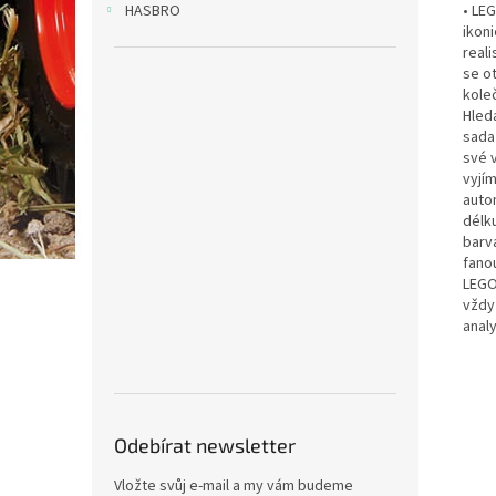
• LE
HASBRO
ikon
real
se o
kole
Hled
sada 
své 
vyjí
auto
délk
barv
fanou
LEGO®
vždy
anal
Odebírat newsletter
Vložte svůj e-mail a my vám budeme