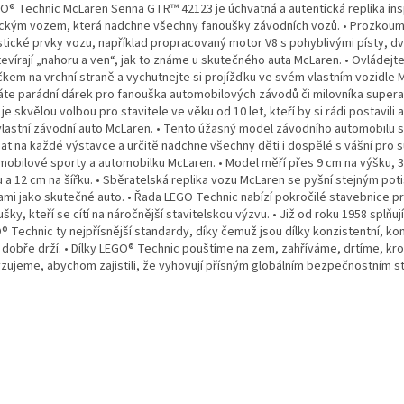
GO® Technic McLaren Senna GTR™ 42123 je úchvatná a autentická replika in
ickým vozem, která nadchne všechny fanoušky závodních vozů. • Prozkoum
istické prvky vozu, například propracovaný motor V8 s pohyblivými písty, d
tevírají „nahoru a ven“, jak to známe u skutečného auta McLaren. • Ovládejt
čkem na vrchní straně a vychutnejte si projížďku ve svém vlastním vozidle M
áte parádní dárek pro fanouška automobilových závodů či milovníka supera
je skvělou volbou pro stavitele ve věku od 10 let, kteří by si rádi postavili a
vlastní závodní auto McLaren. • Tento úžasný model závodního automobilu 
mat na každé výstavce a určitě nadchne všechny děti i dospělé s vášní pro 
mobilové sporty a automobilku McLaren. • Model měří přes 9 cm na výšku, 
u a 12 cm na šířku. • Sběratelská replika vozu McLaren se pyšní stejným pot
ami jako skutečné auto. • Řada LEGO Technic nabízí pokročilé stavebnice p
šky, kteří se cítí na náročnější stavitelskou výzvu. • Již od roku 1958 splňuj
 Technic ty nejpřísnější standardy, díky čemuž jsou dílky konzistentní, kom
 dobře drží. • Dílky LEGO® Technic pouštíme na zem, zahříváme, drtíme, kr
yzujeme, abychom zajistili, že vyhovují přísným globálním bezpečnostním 