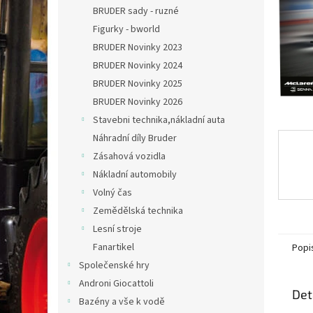
n
BRUDER sady - ruzné
e
Figurky - bworld
l
BRUDER Novinky 2023
BRUDER Novinky 2024
BRUDER Novinky 2025
BRUDER Novinky 2026
Stavebni technika,nákladní auta
Náhradní díly Bruder
Zásahová vozidla
Nákladní automobily
Volný čas
Zemědělská technika
Lesní stroje
Fanartikel
Popi
Společenské hry
Androni Giocattoli
Det
Bazény a vše k vodě