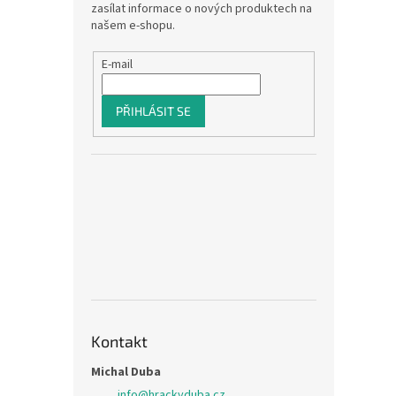
zasílat informace o nových produktech na
našem e-shopu.
E-mail
PŘIHLÁSIT SE
Kontakt
Michal Duba
info
@
hrackyduba.cz