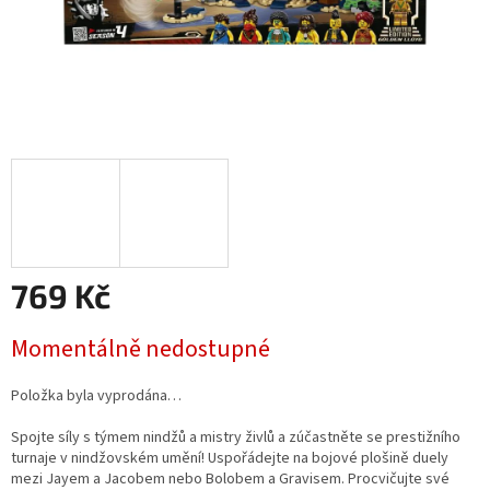
769 Kč
Měrná
Momentálně nedostupné
cena:
Položka byla vyprodána…
Spojte síly s týmem nindžů a mistry živlů a zúčastněte se prestižního
turnaje v nindžovském umění! Uspořádejte na bojové plošině duely
mezi Jayem a Jacobem nebo Bolobem a Gravisem. Procvičujte své