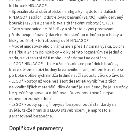
• Obsahuje zlatou sběratelskou minifigurku Lloyda na oslavu 10
let hraček NINJAGO®.
• Speciální zlaté sběratelské minifigurky najdete i v dalších
NINJAGO® sadách: Odstřelovač balvanů (71736), Kaiův červený
bourák (71737) a Zane a bitva s titánskými roboty (71738).
• Tato stavebnice se 283 dílky a sběratelskými postavami
představuje zábavný dárek nebo skvělou odměnu pro holky a
kluky od 6 let, kteří zbožňují svět NINJAGO®.
• Model nindžovského chrámu měří přes 17 cm na výšku, 16 cm
na šířku a 24 cm do hloubky – díky těmto rozměrům se jedná o
sadu, se kterou si děti mohou hrát doma i na cestách.
• LEGO® NINJAGO® – to je úžasná kolekce parádních hraček,
které dětem nabízí hodiny kreativního hraní, během kterého se
po boku oblíbených nindža hrdinů naučí spoustu věcí do života.
• LEGO® kostky už více než šest desetiletí vyrábíme z těch
nejkvalitnějších materiálů, díky čemuž je zaručeno, že je lze vždy
bezpečně spojovat a oddělovat. Dovednosti nindži nejsou
nutným předpokladem!
• LEGO® kostky splňují nejvyšší bezpečnostní standardy na
světě, takže hraní si s LEGO stavebnicemi je naprosto a
garantovaně bezpečné.
Doplňkové parametry