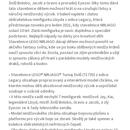
živlů Bolobo, Jacob a Gravis a proradný Eyezor. Díky tomu dává
tato stavebnice dětem možnost hrát si na vzrušující bitvy a
náročný nindžovský výcvik. V balení najdete i zlatou
sběratelskou minifigurku Lloyda z edice Legacy, která
představuje novinku pro leden 2021, kdy stavebnice NINJAGO
oslaví 10 let. Zlatá minifigurka je navíc doplněna o speciální
podstavec. Nejlepší nápady na dárky pro kreativní děti
Stavebnice LEGO NINJAGO dávají dětem možnost ponořit se
akčního fantasy světa, kde se po boku oblíbených nindža hrdinů
naučí spoustu věcí do života, postaví se zlým protivníkům a užijí
si spoustu zábavy při hraní s parádními modely nindžovských
draků, robotů a budov.
• Stavebnice LEGO® NINJAGO® Turnaj živlů (71735) z edice
Legacy obsahuje propracovaný a interaktivní model chrámu, ve
kterém mohou děti absolvovat nindžovský výcvik a uspořádat
souboje o vzácné odměny.
• V této nindža sadě nechybí 7 minifigurek: nindžové Jay, Kai,
legendární Lloyd, mistři živlů Bolobo, Gravis a Jacob, a zlý
Eyezor ze 4. řady televizního seriálu.
• Model nindžovského chrámu obsahuje bojovou plošinu a
platformu pro výcvik boje se zbraní. Skvělý je také spinner a
kolekce sběratelských nefritových čepelí.