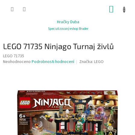
Přejít
NÁKUP
na
obsah
KOŠÍK
Hračky Duba
Specializovaný eshop Bruder
LEGO 71735 Ninjago Turnaj živlů
LEGO 71735
Průměrné
Neohodnoceno
Podrobnosti hodnocení
Značka:
LEGO
hodnocení
produktu
je
0,0
z
5
hvězdiček.