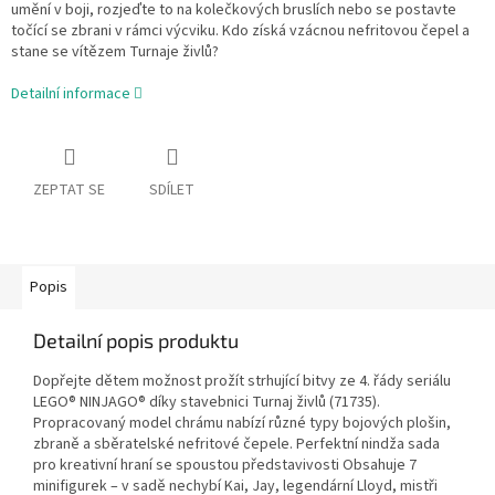
umění v boji, rozjeďte to na kolečkových bruslích nebo se postavte
točící se zbrani v rámci výcviku. Kdo získá vzácnou nefritovou čepel a
stane se vítězem Turnaje živlů?
Detailní informace
ZEPTAT SE
SDÍLET
Popis
Detailní popis produktu
Dopřejte dětem možnost prožít strhující bitvy ze 4. řády seriálu
LEGO® NINJAGO® díky stavebnici Turnaj živlů (71735).
Propracovaný model chrámu nabízí různé typy bojových plošin,
zbraně a sběratelské nefritové čepele. Perfektní nindža sada
pro kreativní hraní se spoustou představivosti Obsahuje 7
minifigurek – v sadě nechybí Kai, Jay, legendární Lloyd, mistři