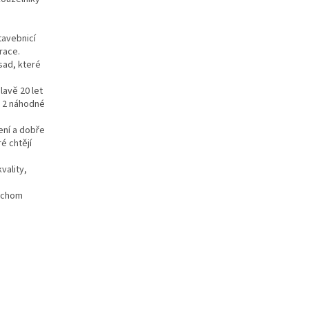
tavebnicí
race.
sad, které
lavě 20 let
é 2 náhodné
ení a dobře
é chtějí
vality,
bychom