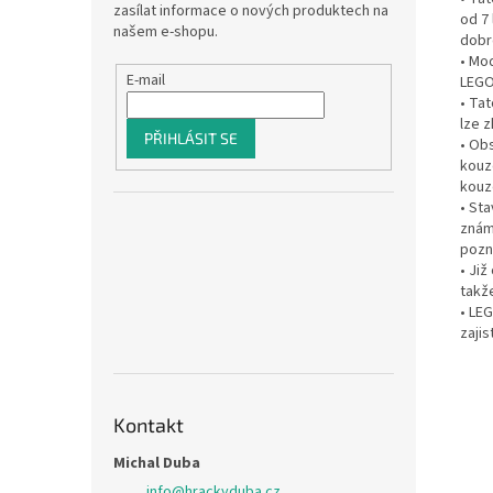
zasílat informace o nových produktech na
od 7
našem e-shopu.
dobr
• Mod
E-mail
LEGO
• Ta
lze 
PŘIHLÁSIT SE
• Obs
kouz
kouze
• St
známá
pozna
• Ji
takže
• LE
zajis
Kontakt
Michal Duba
info
@
hrackyduba.cz