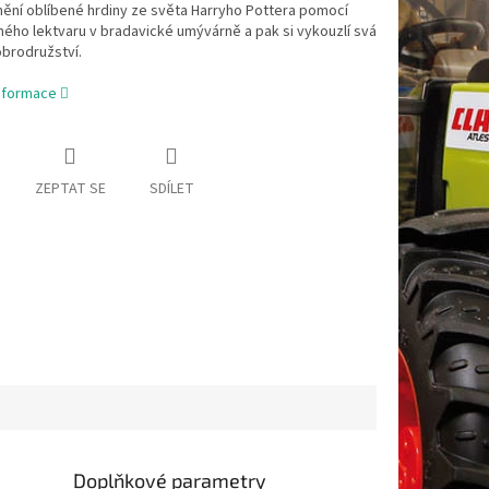
ění oblíbené hrdiny ze světa Harryho Pottera pomocí
ého lektvaru v bradavické umývárně a pak si vykouzlí svá
obrodružství.
informace
ZEPTAT SE
SDÍLET
Doplňkové parametry