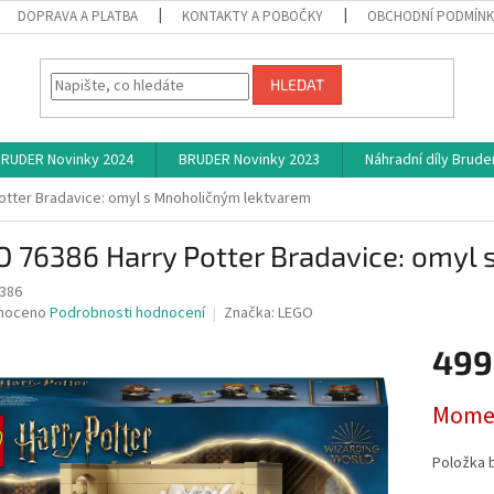
DOPRAVA A PLATBA
KONTAKTY A POBOČKY
OBCHODNÍ PODMÍN
HLEDAT
RUDER Novinky 2024
BRUDER Novinky 2023
Náhradní díly Brude
otter Bradavice: omyl s Mnoholičným lektvarem
O 76386 Harry Potter Bradavice: omyl
386
né
noceno
Podrobnosti hodnocení
Značka:
LEGO
ní
499
u
Měrná
Momen
cena:
ek.
Položka 