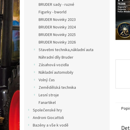
n
BRUDER sady - ruzné
e
Figurky - bworld
l
BRUDER Novinky 2023
BRUDER Novinky 2024
BRUDER Novinky 2025
BRUDER Novinky 2026
Stavebni technika,nákladní auta
Náhradní díly Bruder
Zásahová vozidla
Nákladní automobily
Volný čas
Zemědělská technika
Lesní stroje
Fanartikel
Popi
Společenské hry
Androni Giocattoli
Bazény a vše k vodě
Det