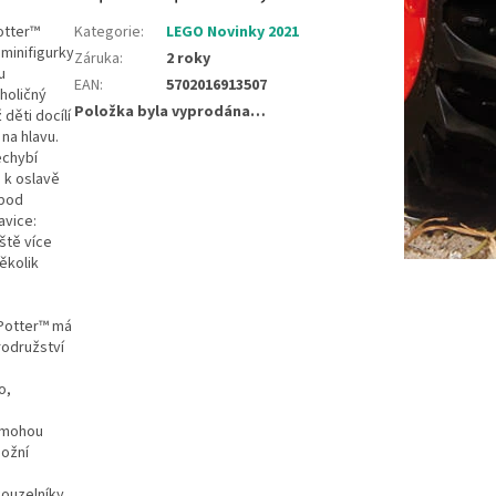
otter™
Kategorie
:
LEGO Novinky 2021
minifigurky
Záruka
:
2 roky
u
EAN
:
5702016913507
holičný
Položka byla vyprodána…
děti docílí
 na hlavu.
echybí
á k oslavě
 pod
avice:
ště více
ěkolik
 Potter™ má
rodružství
o,
pomohou
možní
kouzelníky