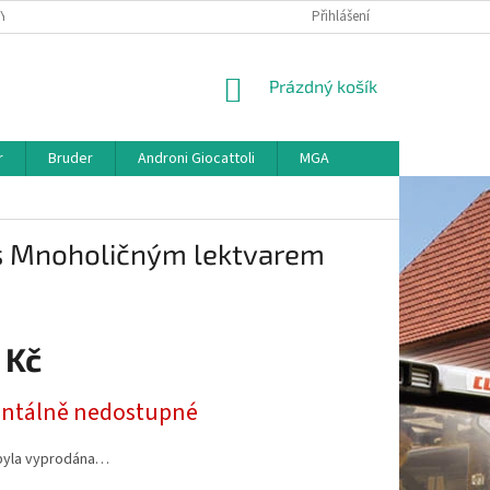
KY
VŠE O REKLAMACI
VRÁCENÍ ZBOŽÍ
Přihlášení
MAPA SERVERU
O
NÁKUPNÍ
Prázdný košík
KOŠÍK
r
Bruder
Androni Giocattoli
MGA
 s Mnoholičným lektvarem
 Kč
tálně nedostupné
byla vyprodána…