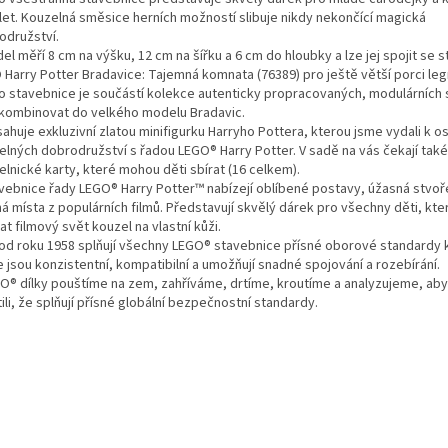
 let. Kouzelná směsice herních možností slibuje nikdy nekončící magická
odružství.
el měří 8 cm na výšku, 12 cm na šířku a 6 cm do hloubky a lze jej spojit se s
 Harry Potter Bradavice: Tajemná komnata (76389) pro ještě větší porci leg
to stavebnice je součástí kolekce autenticky propracovaných, modulárních 
zkombinovat do velkého modelu Bradavic.
ahuje exkluzivní zlatou minifigurku Harryho Pottera, kterou jsme vydali k os
elných dobrodružství s řadou LEGO® Harry Potter. V sadě na vás čekají tak
lnické karty, které mohou děti sbírat (16 celkem).
avebnice řady LEGO® Harry Potter™ nabízejí oblíbené postavy, úžasná stvoř
 místa z populárních filmů. Představují skvělý dárek pro všechny děti, kter
t filmový svět kouzel na vlastní kůži.
ž od roku 1958 splňují všechny LEGO® stavebnice přísné oborové standardy k
 jsou konzistentní, kompatibilní a umožňují snadné spojování a rozebírání.
GO® dílky pouštíme na zem, zahříváme, drtíme, kroutíme a analyzujeme, a
tili, že splňují přísné globální bezpečnostní standardy.