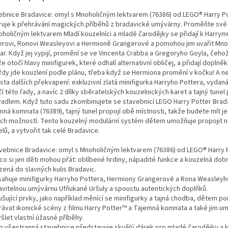
ebnice Bradavice: omyl s Mnoholičným lektvarem (76386) od LEGO® Harry P
iruje k přehrávání magických příběhů z bradavické umývárny. Proměňte své 
oholičným lektvarem Mladí kouzelníci a mladé čarodějky se přidají k Harrym
erovi, Ronovi Weasleyovi a Hermioně Grangerové a pomohou jim uvařit Mno
ar. Když jej vypijí, promění se ve Vincenta Crabba a Gregoryho Goyla, čehož 
že otočí hlavy minifigurek, které odhalí alternativní obličej, a přidají doplněk
ždy jde kouzlení podle plánu, třeba když se Hermiona promění v kočku! A n
ta dalších překvapení: exkluzivní zlatá minifigurka Harryho Pottera, vydan
í této řady, a navíc 2 dílky sběratelských kouzelnických karet a tajný tunel
adlem. Když tuto sadu zkombinujete se stavebnicí LEGO Harry Potter Brad
mná komnata (76389), tajný tunel propojí obě místnosti, takže budete mít je
ích možností. Tento kouzelný modulární systém dětem umožňuje propojit n
ů, a vytvořit tak celé Bradavice.
avebnice Bradavice: omyl s Mnoholičným lektvarem (76386) od LEGO® Harry
 co si jen děti mohou přát: oblíbené hrdiny, nápadité funkce a kouzelná dob
zená do slavných kulis Bradavic.
sahuje minifigurky Harryho Pottera, Hermiony Grangerové a Rona Weasleyh
avitelnou umývárnu Ufňukané Uršuly a spoustu autentických doplňků.
rušující prvky, jako například měnící se minifigurky a tajná chodba, dětem 
rávat ikonické scény z filmu Harry Potter™ a Tajemná komnata a také jim u
šlet vlastní úžasné příběhy.
to všestranná stavebnice představuje skvělý dárek pro mladé čarodějky a 