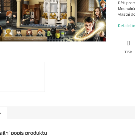
Děti prom
Mnoholičn
vlastní d
Detailní 
TISK
s
ailní popis produktu