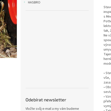
HASBRO
Stav
insp
s Mn
Pott
lektv
tak, 
Ne v
spous
výroč
umyv
Taje
hern
model
• St
vše,
zasa
• Ob
sest
• Vz
Odebírat newsletter
přeh
vymý
Vložte svůj e-mail a my vám budeme
• Ta