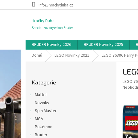
Přejít
info@hrackyduba.cz
na
obsah
Hračky Duba
Specializovaný eshop Bruder
BRUDER Novinky 2026
BRUDER Novinky 2025
B
Domů
LEGO Novinky 2021
LEGO 76386 Harry P
P
LEG
o
Přeskočit
s
LEGO 76
Kategorie
kategorie
t
Průměr
Neohod
r
hodnoce
Mattel
a
produkt
Novinky
je
n
0,0
Spin Master
n
z
í
MGA
5
p
Pokémon
hvězdič
a
Bruder