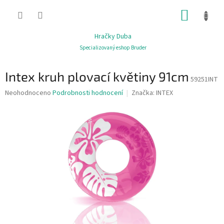
Přejít
NÁKUP
na
obsah
KOŠÍK
Hračky Duba
Specializovaný eshop Bruder
Intex kruh plovací květiny 91cm
59251INT
Průměrné
Neohodnoceno
Podrobnosti hodnocení
Značka:
INTEX
hodnocení
produktu
je
0,0
z
5
hvězdiček.