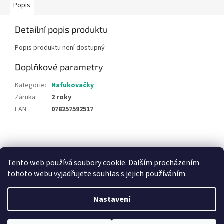
Popis
Detailní popis produktu
Popis produktu není dostupný
Doplňkové parametry
Kategorie
:
Nafukovačky
Záruka
:
2 roky
EAN
:
078257592517
Z
á
NajduZboží.cz
Pricemania.cz - Porovnávání cen
p
Tento web používá soubory cookie. Dalším procházením
a
tohoto webu vyjadřujete souhlas s jejich používáním.
t
í
Nastavení
Vytvořil Shoptet