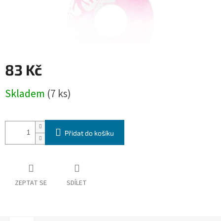
83 Kč
Měrná
Skladem
(7 ks)
cena:
Přidat do košíku
ZEPTAT SE
SDÍLET