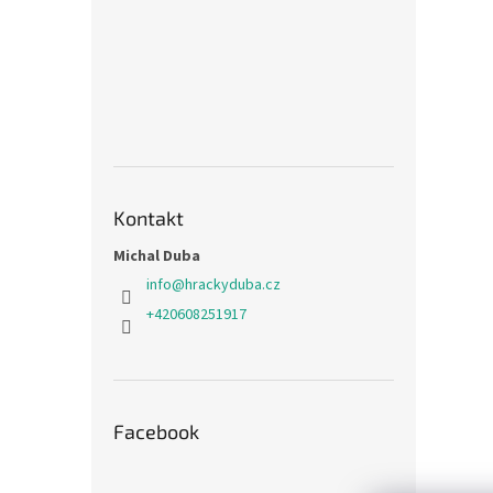
Kontakt
Michal Duba
info
@
hrackyduba.cz
+420608251917
Facebook