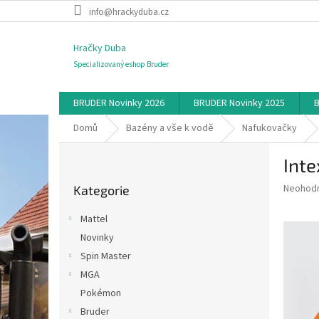
Přejít
info@hrackyduba.cz
na
obsah
Hračky Duba
Specializovaný eshop Bruder
BRUDER Novinky 2026
BRUDER Novinky 2025
B
Domů
Bazény a vše k vodě
Nafukovačky
P
Inte
o
Přeskočit
s
Průměr
Neohod
Kategorie
kategorie
t
hodnoce
r
produkt
Mattel
a
je
Novinky
0,0
n
z
Spin Master
n
5
í
MGA
hvězdič
p
Pokémon
a
Bruder