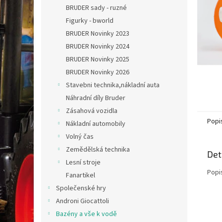
n
BRUDER sady - ruzné
e
Figurky - bworld
l
BRUDER Novinky 2023
BRUDER Novinky 2024
BRUDER Novinky 2025
BRUDER Novinky 2026
Stavebni technika,nákladní auta
Náhradní díly Bruder
Zásahová vozidla
Popi
Nákladní automobily
Volný čas
Zemědělská technika
Det
Lesní stroje
Popi
Fanartikel
Společenské hry
Androni Giocattoli
Bazény a vše k vodě