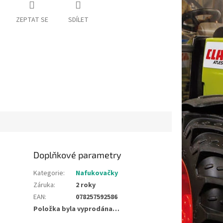
ZEPTAT SE
SDÍLET
Doplňkové parametry
Kategorie
:
Nafukovačky
Záruka
:
2 roky
EAN
:
078257592586
Položka byla vyprodána…