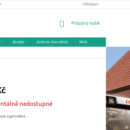
KY
VŠE O REKLAMACI
VRÁCENÍ ZBOŽÍ
Přihlášení
MAPA SERVERU
O
NÁKUPNÍ
Prázdný košík
KOŠÍK
r
Bruder
Androni Giocattoli
MGA
Kč
tálně nedostupné
byla vyprodána…