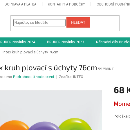
DOPRAVA A PLATBA
KONTAKTY A POBOČKY
OBCHODNÍ PODMÍN
HLEDAT
RUDER Novinky 2024
BRUDER Novinky 2023
Náhradní díly Brude
Intex kruh plovací s úchyty 76cm
x kruh plovací s úchyty 76cm
59258INT
né
noceno
Podrobnosti hodnocení
Značka:
INTEX
ní
68 
u
Měrná
Momen
cena:
ek.
Položka 