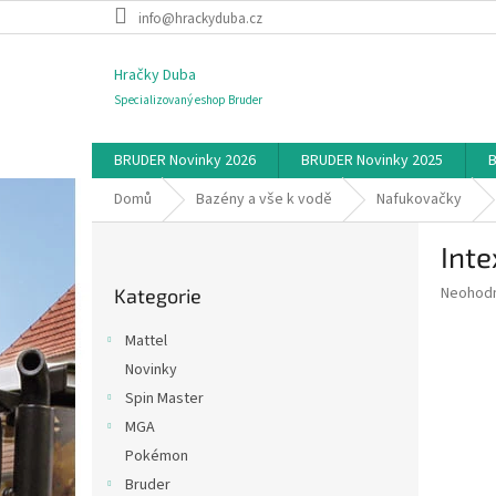
Přejít
info@hrackyduba.cz
na
obsah
Hračky Duba
Specializovaný eshop Bruder
BRUDER Novinky 2026
BRUDER Novinky 2025
B
Domů
Bazény a vše k vodě
Nafukovačky
P
Inte
o
Přeskočit
s
Průměr
Neohod
Kategorie
kategorie
t
hodnoce
r
produkt
Mattel
a
je
Novinky
0,0
n
z
Spin Master
n
5
í
MGA
hvězdič
p
Pokémon
a
Bruder