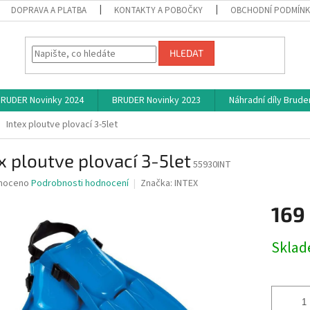
DOPRAVA A PLATBA
KONTAKTY A POBOČKY
OBCHODNÍ PODMÍN
HLEDAT
RUDER Novinky 2024
BRUDER Novinky 2023
Náhradní díly Brude
Intex ploutve plovací 3-5let
x ploutve plovací 3-5let
55930INT
né
noceno
Podrobnosti hodnocení
Značka:
INTEX
ní
169
u
Měrná
Skla
cena:
ek.