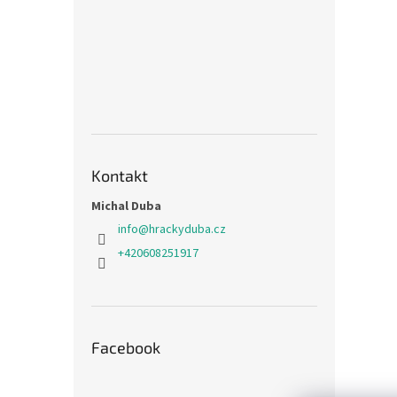
Kontakt
Michal Duba
info
@
hrackyduba.cz
+420608251917
Facebook