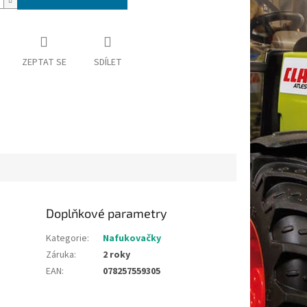
ZEPTAT SE
SDÍLET
Doplňkové parametry
Kategorie
:
Nafukovačky
Záruka
:
2 roky
EAN
:
078257559305