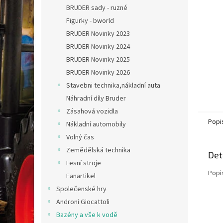
n
BRUDER sady - ruzné
e
Figurky - bworld
l
BRUDER Novinky 2023
BRUDER Novinky 2024
BRUDER Novinky 2025
BRUDER Novinky 2026
Stavebni technika,nákladní auta
Náhradní díly Bruder
Zásahová vozidla
Popi
Nákladní automobily
Volný čas
Zemědělská technika
Det
Lesní stroje
Popi
Fanartikel
Společenské hry
Androni Giocattoli
Bazény a vše k vodě