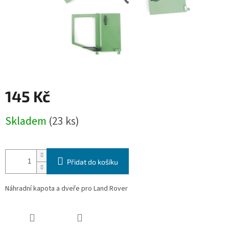
145 Kč
Měrná
Skladem
(23 ks)
cena:
Přidat do košíku
Náhradní kapota a dveře pro Land Rover