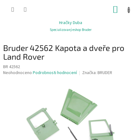
Přejít
NÁKUP
na
obsah
KOŠÍK
Hračky Duba
Specializovaný eshop Bruder
Bruder 42562 Kapota a dveře pro
Land Rover
BR 42562
Průměrné
Neohodnoceno
Podrobnosti hodnocení
Značka:
BRUDER
hodnocení
produktu
je
0,0
z
5
hvězdiček.