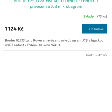
BRUDER 2593 Zelené AUTO LAND DEFENDER s
přívěsem a JCB mikrobagrem
Skladem
(73 ks)
1 124 Kč
Do košíku
Bruder 02593 Land Rover s návěsem, mikrobagrem JCB a figurkou
udělá radost každému klukovi. Věk: 3+
Kód:
BR 42925