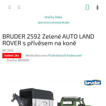
Přejít
NÁKUP
na
obsah
KOŠÍK
Hračky Duba
Specializovaný eshop Bruder
BRUDER 2592 Zelené AUTO LAND
ROVER s přívěsem na koně
BR 2592
Průměrné
Neohodnoceno
Podrobnosti hodnocení
baleni 2ks
hodnocení
Značka:
BRUDER
produktu
je
0,0
z
5
hvězdiček.