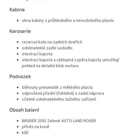
Kabina
okna kabiny z průhledného a nerozbitného plastu
Karoserie
rezervní kolo na zadních dveřích
odnímatelné zadní sedadlo
otevírací kapota
otevírací kapota a výklopná vzpěra kapoty umožňují
pohled na detailní blok motoru
Podvozek
běhouny pneumatik z měkkého plastu
odpružená přední (řiditelná) a zadní náprava
včetně odnímatelného tažného zařízení
Obsah balení
BRUDER 2592 Zelené AUTO LAND ROVER
přívěs na koně
kůň