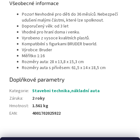
Všeobecné informace
Pozor! Nevhodné pro děti do 36 měsíců. Nebezpečí
udušení malými částmi, které lze spolknout.
Doporučený věk: od 3 let
Vhodné pro hraní doma i venku.
Vyrobeno z vysoce kvalitních plastů.
Kompatibilní s figurkami BRUDER bworld.
Výrobce: Bruder
Měřítko 1:16
Rozměry auta: 28 x 13,8 x 15,3 cm
Rozměry auta s přívěsem: 61,5 x 14 x 18,5 cm
Doplňkové parametry
Kategorie
:
Stavebni technika,nákladní auta
Záruka
:
2 roky
Hmotnost
:
1.561 kg
EAN
:
4001702025922
Z
á