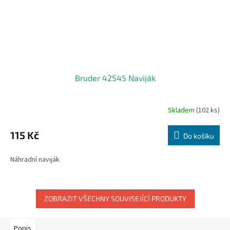
Bruder 42545 Naviják
Skladem
(102 ks)
Průměrné
hodnocení
produktu
115 Kč
Do košíku
je
3,5
Náhradní naviják
z
5
hvězdiček.
ZOBRAZIT VŠECHNY SOUVISEJÍCÍ PRODUKTY
Popis