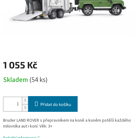
1 055 Kč
Měrná
Skladem
(54 ks)
cena:
Přidat do košíku
Bruder LAND ROVER s přepravníkem na koně a koněm potěší každého
milovníka aut i koní. Věk: 3+