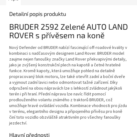
Detailní popis produktu
BRUDER 2592 Zelené AUTO LAND
ROVER s přívěsem na koně
Nový Defender od BRUDER nabízí fascinující off-roadové kvality v
kombinaci s nadčasovým designem Land Rover. BRUDER model
zaujme nejen fanoušky značky Land Rover překvapivými detaily,
jako je zvýšený konstrukční plech na kapotě a četné hratelné
funkce. Kromě kapoty, která umožňuje pohled na detailně
propracovaný blok motoru, lze také otevřít zadní a boční dveře
a vyjmout zadní lavici nebo odmontovat tažné zařízení. Díky
odpružení na obou nápravách lze s lehkostí zvládnout jakýkoli
terén i při hraní. Přední nápravu lze navíc řídit pomocí
prodlouženého volantu známého z traktorů BRUDER, což
umožňuje hravé ovládání vozidla. Kombinace vhodnosti pro jízdu
v terénu, elegantního designu a připojeného přívěsu pro koně
činí toto vozidlo obzvláště atraktivním pro všechny fanoušky
jezdectví.
Hlavní přednosti